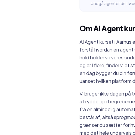
Undgå agenter der løber
Om
AI Agent ku
AI Agent kurset i Aarhus er
forstå hvordan en agent 
hold holder vi i vores un
og er I flere, finder vi et 
en dag bygger du din førs
uanset hvilken platform d
Vi bruger ikke dagen på te
at rydde op i begreberne
fra en almindelig automat
består af, altså sprogm
grænser du sætter for h
med det hele undervejs o