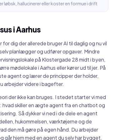
 løbsk, hallucinerer eller koster en formue i drift
rsus
i
Aarhus
 for dig der allerede bruger AI til daglig og nu vil
selv planlægger og udfører opgaver. Mindre
dervisningslokale på Klostergade 28 midt i byen,
større mødelokale i Aarhus eller kører ud til jer. På
te agent og lærer de principper der holder,
u arbejder videre i bagefter.
ori der ikke kan bruges. I stedet starter vi med
: hvad skiller en ægte agent fra en chatbot og
isering. Så dykker vi ned i de dele en agent
odellen, hukommelsen, værktøjerne og de
vad den må gøre på egen hånd. Du arbejder
g går hjem med en agent du selv har bygget.