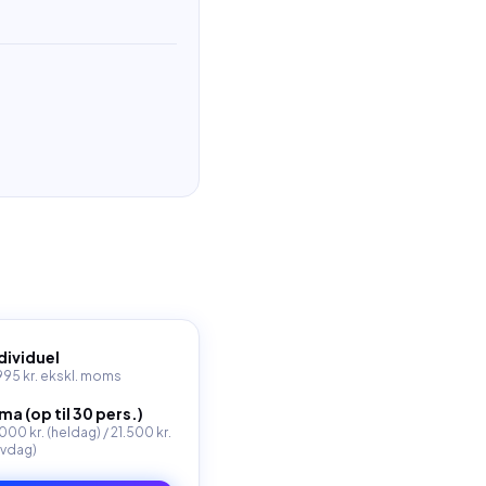
dividuel
995 kr.
ekskl. moms
ma (op til 30 pers.)
000 kr. (heldag) / 21.500 kr.
lvdag)