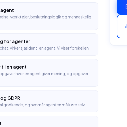
 agent
se, værktøjer, beslutningslogik og menneskelig
g for agenter
chat, virker sjældent i en agent. Vi viser forskellen
 til en agent
 opgaver hvor en agent giver mening, og opgaver
l og GDPR
l godkende, og hvornår agenten må køre selv
t