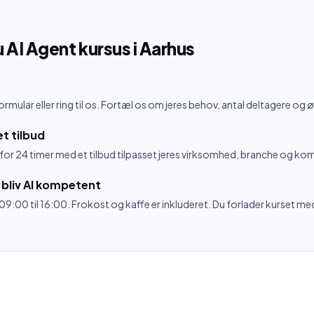
u
AI Agent kursus
i
Aarhus
mular eller ring til os. Fortæl os om jeres behov, antal deltagere og 
t tilbud
n for 24 timer med et tilbud tilpasset jeres virksomhed, branche og k
 bliv AI kompetent
 09:00 til 16:00. Frokost og kaffe er inkluderet. Du forlader kurset m