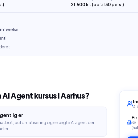
s.)
21.500 kr. (op til 30 pers.)
emførelse
nti
deret
å
AI Agent kursus
i
Aarhus
?
In
4.
gentlig er
Fir
hatbot, automatisering og en ægte AI agent der
35.
(ha
ndler