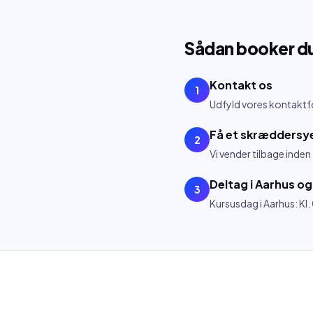
Sådan booker d
Kontakt os
1
Udfyld vores kontaktfor
Få et skræddersye
2
Vi vender tilbage inde
Deltag i Aarhus og
3
Kursusdag i Aarhus: Kl.