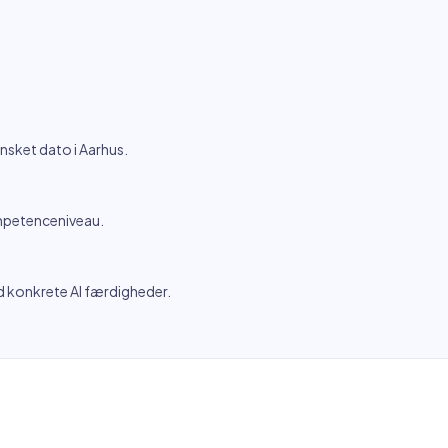
ønsket dato i Aarhus.
ompetenceniveau.
ed konkrete AI færdigheder.