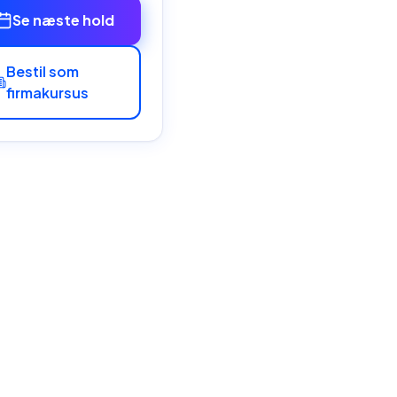
Se næste hold
Bestil som
firmakursus