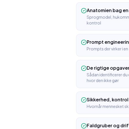
Anatomien bag en
Sprogmodel, hukommel
kontrol
Prompt engineerin
Prompts der virker i en 
De rigtige opgaver
Sådan identificerer du
hvor den ikke gør
Sikkerhed, kontro
Hvornår mennesket ska
Faldgruber og drif