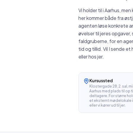
Vi holder til i Aarhus, m
her kommer både fra øst
agenten løse konkrete ar
øvelser til jeres opgaver
faldgruberne, for en agen
tid og tillid. Vil I sende 
eller hos jer.
Kursussted
Klostergade 28, 2. sal, mi
Aarhus med plads til op ti
deltagere. For større hold
et eksternt mødelokale i
eller vi kører ud til jer.