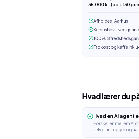
35.000 kr. (op til 30 per
Afholdes i Aarhus
Kursusbevis ved genn
100% tilfredshedsgara
Frokost og kaffe inklu
Hvad lærer du p
Hvad en AI agent e
Forskellen mellem AI c
selv planlægger og ha