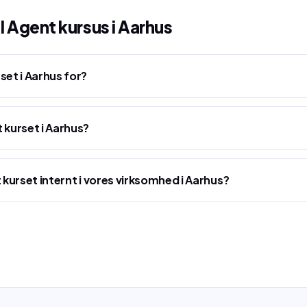
I Agent kursus
i
Aarhus
set i Aarhus for?
 kurset i Aarhus?
t kurset internt i vores virksomhed i Aarhus?