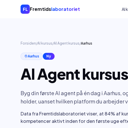
Spring til indhold
Fremtids
laboratoriet
FL
AI 
Forsiden
/
AI kursus
/
AI Agent kursus
/
Aarhus
Aarhus
Ny
AI Agent kursu
Byg din første AI agent på én dag i Aarhus, 
holder, uanset hvilken platform du arbejder vi
Data fra Fremtidslaboratoriet viser, at 84% af ku
kompetencer aktivt inden for den første uge efte