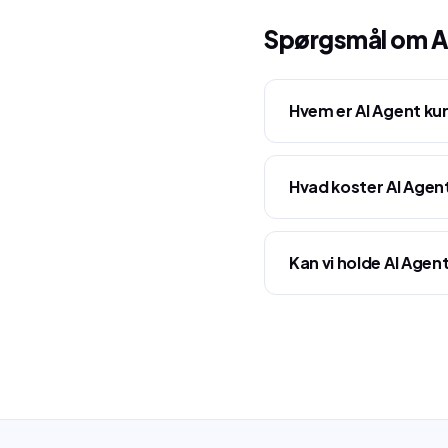
Spørgsmål om
A
Hvem er AI Agent kur
Hvad koster AI Agent
Kan vi holde AI Agen