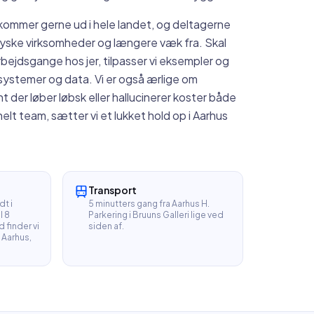
en kommer gerne ud i hele landet, og deltagerne
jyske virksomheder og længere væk fra. Skal
bejdsgange hos jer, tilpasser vi eksempler og
, systemer og data. Vi er også ærlige om
t der løber løbsk eller hallucinerer koster både
et helt team, sætter vi et lukket hold op i Aarhus
Transport
dt i
5 minutters gang fra Aarhus H.
l 8
Parkering i Bruuns Galleri lige ved
 finder vi
siden af.
 Aarhus,