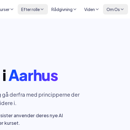
kurser
Efter rolle
Rådgivning
Viden
Om Os
s
i
Aarhus
og gå derfra med principperne der
dere i.
rsister anvender deres nye AI
r kurset.