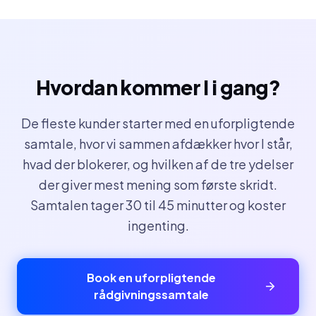
Hvordan kommer I i gang?
De fleste kunder starter med en uforpligtende
samtale, hvor vi sammen afdækker hvor I står,
hvad der blokerer, og hvilken af de tre ydelser
der giver mest mening som første skridt.
Samtalen tager 30 til 45 minutter og koster
ingenting.
Book en uforpligtende
rådgivningssamtale