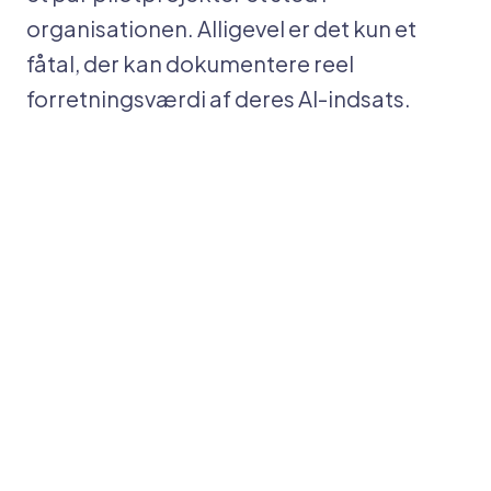
organisationen. Alligevel er det kun et
fåtal, der kan dokumentere reel
forretningsværdi af deres AI-indsats.
Tallene er entydige
Tallene fra 2025 og 2026 taler for sig selv. MIT
NANDA-initiativet fandt, at 95 % af generative
AI-pilotprojekter aldrig når i drift. RAND
Corporation dokumenterede, at over 80 % af
AI-projekter ikke leverer målbar værdi.