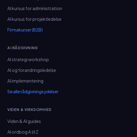
AI kursus for administration
AI kursus for projektledelse
Firmakurser (B2B)
AI RÅDGIVNING
AI strategi workshop
AI og forandringsledelse
AI implementering
Se alle rådgivningsydelser
VIDEN & VIRKSOMHED
Viden & AI guides
AI ordbog A til Z