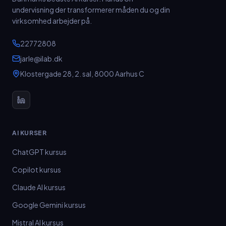
undervisning der transformerer måden du og din
virksomhed arbejder på.
22772808
jarle@ilab.dk
Klostergade 28, 2. sal
,
8000
Aarhus C
AI KURSER
ChatGPT kursus
Copilot kursus
Claude AI kursus
Google Gemini kursus
Mistral AI kursus