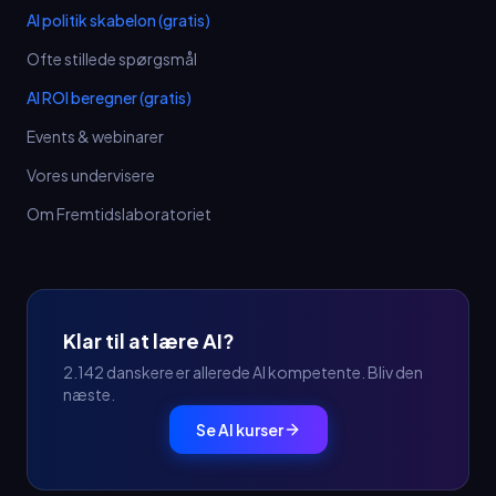
AI politik skabelon (gratis)
Ofte stillede spørgsmål
AI ROI beregner (gratis)
Events & webinarer
Vores undervisere
Om Fremtidslaboratoriet
Klar til at lære AI?
2.142 danskere er allerede AI kompetente. Bliv den
næste.
Se AI kurser