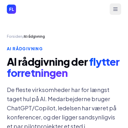
Spring til indhold
FL
Forsiden
/
AI rådgivning
AI RÅDGIVNING
AI rådgivning der
flytter
forretningen
De fleste virksomheder har for længst
taget hul på AI. Medarbejderne bruger
ChatGPT/Copilot, ledelsen har været på
konferencer, og der ligger sandsynligvis
et par pilotprojekter et sted i