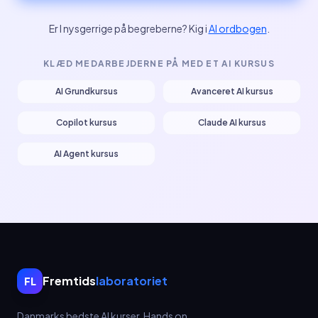
Er I nysgerrige på begreberne? Kig i
AI ordbogen
.
KLÆD MEDARBEJDERNE PÅ MED ET AI KURSUS
AI Grundkursus
Avanceret AI kursus
Copilot kursus
Claude AI kursus
AI Agent kursus
Fremtids
laboratoriet
FL
Danmarks bedste AI kurser.
Hands on