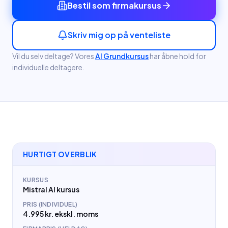
Bestil som firmakursus
Skriv mig op på venteliste
Vil du selv deltage? Vores
AI Grundkursus
har åbne hold
for
individuelle deltagere.
HURTIGT OVERBLIK
KURSUS
Mistral AI kursus
PRIS (INDIVIDUEL)
4.995 kr. ekskl. moms