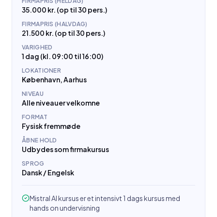
FIRMAPRIS (HELDAG)
35.000 kr. (op til 30 pers.)
FIRMAPRIS (HALVDAG)
21.500 kr. (op til 30 pers.)
VARIGHED
1 dag (kl. 09:00 til 16:00)
LOKATIONER
København, Aarhus
NIVEAU
Alle niveauer velkomne
FORMAT
Fysisk fremmøde
ÅBNE HOLD
Udbydes som firmakursus
SPROG
Dansk / Engelsk
Mistral AI kursus er et intensivt 1 dags kursus med
hands on undervisning