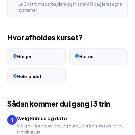
Le Chat til medarbejdere og Mistral API bag jeres egne
systemer
Hvor afholdes kurset?
Hos jer
Hos os
Hele landet
Sådan kommer du i gang i 3 trin
Vælg kursus og dato
1
Vælg din foretrukne by og dato, eller kontakt os for et
firmakursus.