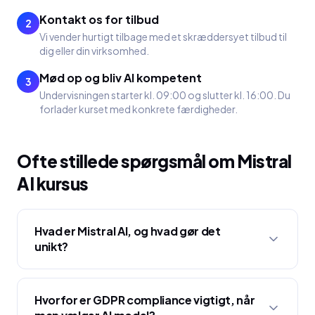
Kontakt os for tilbud
2
Vi vender hurtigt tilbage med et skræddersyet tilbud til
dig eller din virksomhed.
Mød op og bliv AI kompetent
3
Undervisningen starter kl. 09:00 og slutter kl. 16:00. Du
forlader kurset med konkrete færdigheder.
Ofte stillede spørgsmål om
Mistral
AI kursus
Hvad er Mistral AI, og hvad gør det
unikt?
Hvorfor er GDPR compliance vigtigt, når