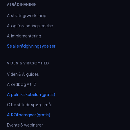
AI RÅDGIVNING
AI strategi workshop
AI og forandringsledelse
AI implementering
Se alle rådgivningsydelser
VIDEN & VIRKSOMHED
Viden & AI guides
AI ordbog A til Z
AI politik skabelon (gratis)
Ofte stillede spørgsmål
AI ROI beregner (gratis)
Events & webinarer