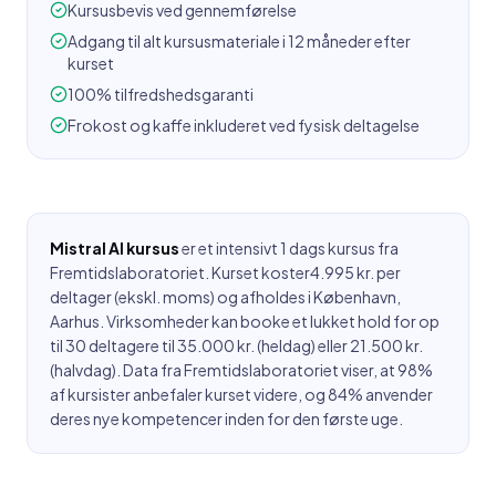
Kursusbevis ved gennemførelse
Adgang til alt kursusmateriale i 12 måneder efter
kurset
100% tilfredshedsgaranti
Frokost og kaffe inkluderet ved fysisk deltagelse
Mistral AI kursus
er et intensivt 1 dags kursus fra
Fremtidslaboratoriet. Kurset koster
4.995 kr.
per
deltager (ekskl. moms) og afholdes i
København,
Aarhus
. Virksomheder kan booke et lukket hold for op
til 30 deltagere til 35.000 kr. (heldag) eller 21.500 kr.
(halvdag). Data fra Fremtidslaboratoriet viser, at 98%
af kursister anbefaler kurset videre, og 84% anvender
deres nye kompetencer inden for den første uge.