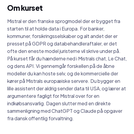
Om kurset
Mistral er den franske sprogmodel der er bygget fra
starten til at holde data i Europa. For banker,
kommuner, forsikringsselskaber og alt andet der er
presset på GDPR og databehandleraftaler, er det
ofte den eneste model juristerne vil skrive under på.
På kurset får du hænderne ned i Mistrals chat, Le Chat,
og dens API. Vi gennemgår forskellen på de åbne
modeller du kan hoste selv, og de kommercielle der
kører på Mistrals europæiske servere. Du bygger en
lille assistent der aldrig sender data til USA, og lærer at
argumentere fagligt for Mistral over for en
indkøbsansvarlig. Dagen slutter med en direkte
sammenligning med ChatGPT og Claude på opgaver
fra dansk offentlig forvaltning.