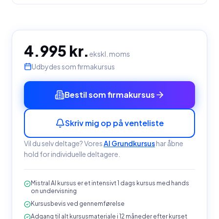
4.995 kr.
ekskl. moms
Udbydes som firmakursus
Bestil som firmakursus
Skriv mig op på venteliste
Vil du selv deltage? Vores
AI Grundkursus
har åbne
hold
for individuelle deltagere.
Mistral AI kursus er et intensivt 1 dags kursus med hands
on undervisning
Kursusbevis ved gennemførelse
Adgang til alt kursusmateriale i 12 måneder efter kurset