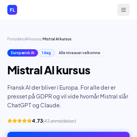
Spring til indhold
FL
Forsiden
/
AI kursus
/
Mistral AI kursus
Europæisk AI
1 dag
Alle niveauer velkomne
Mistral AI kursus
Fransk AI der bliver i Europa. For alle der er
presset på GDPR og vil vide hvornår Mistral slår
ChatGPT og Claude.
4.73
(
43
anmeldelser)