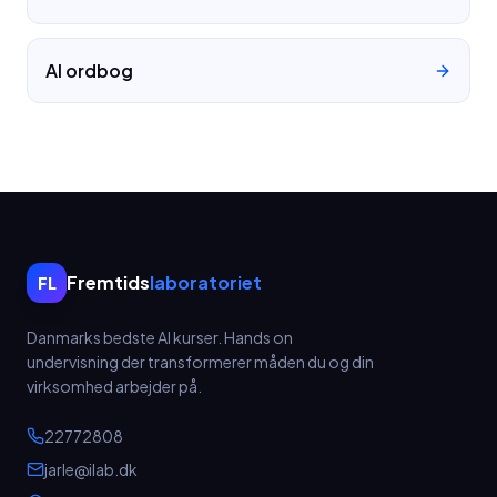
AI ordbog
Fremtids
laboratoriet
FL
Danmarks bedste AI kurser.
Hands on
undervisning der transformerer måden du og din
virksomhed arbejder på.
22772808
jarle@ilab.dk