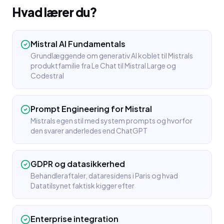
Hvad lærer du?
Mistral AI Fundamentals
Grundlæggende om generativ AI koblet til Mistrals
produktfamilie fra Le Chat til Mistral Large og
Codestral
Prompt Engineering for Mistral
Mistrals egen stil med system prompts og hvorfor
den svarer anderledes end ChatGPT
GDPR og datasikkerhed
Behandleraftaler, dataresidens i Paris og hvad
Datatilsynet faktisk kigger efter
Enterprise integration