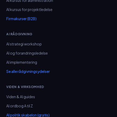
AI kursus for administration
AI kursus for projektledelse
Firmakurser (B2B)
AI RÅDGIVNING
AI strategi workshop
AI og forandringsledelse
AI implementering
Se alle rådgivningsydelser
VIDEN & VIRKSOMHED
Viden & AI guides
AI ordbog A til Z
AI politik skabelon (gratis)