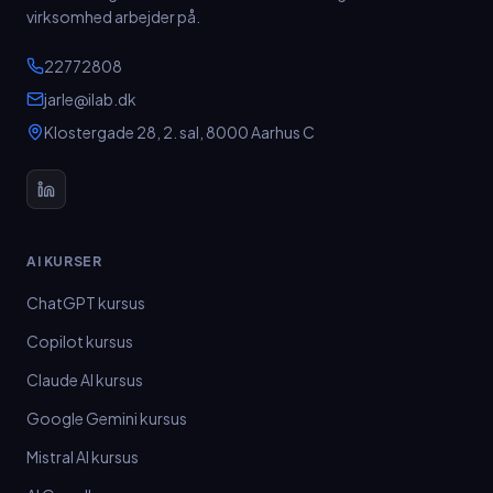
virksomhed arbejder på.
22772808
jarle@ilab.dk
Klostergade 28, 2. sal
,
8000
Aarhus C
AI KURSER
ChatGPT kursus
Copilot kursus
Claude AI kursus
Google Gemini kursus
Mistral AI kursus