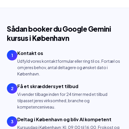
Sådan booker du
Google Gemini
kursus
i
København
Kontakt os
1
Udfyld vores kontaktformular eller ring til os. Fortæl os
om jeres behov, antal deltagere og ønsket dato i
København.
Få et skræddersyet tilbud
2
Vi vender tilbage inden for 24 timer med et tilbud
tilpasset jeres virksomhed, branche og
kompetenceniveau.
Deltag i København og bliv AI kompetent
3
Kursusdag i København: Kl. 09:00 til 16:00. Frokost og