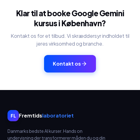
Klar til at booke
Google Gemini
kursus
i
København
?
Kontakt os for et tilbud. Vi skræddersyr indholdet til
jeres virksomhed og branche.
Kontakt os
Fremtids
laboratoriet
FL
Danmarks bedste AI kurser.
Hands on
undervisning der transformerer måden du og din