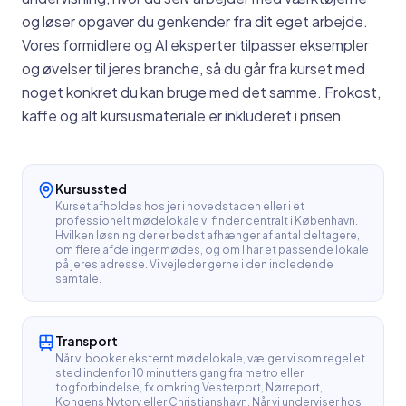
og løser opgaver du genkender fra dit eget arbejde.
Vores formidlere og AI eksperter tilpasser eksempler
og øvelser til jeres branche, så du går fra kurset med
noget konkret du kan bruge med det samme. Frokost,
kaffe og alt kursusmateriale er inkluderet i prisen.
Kursussted
Kurset afholdes hos jer i hovedstaden eller i et
professionelt mødelokale vi finder centralt i København.
Hvilken løsning der er bedst afhænger af antal deltagere,
om flere afdelinger mødes, og om I har et passende lokale
på jeres adresse. Vi vejleder gerne i den indledende
samtale.
Transport
Når vi booker eksternt mødelokale, vælger vi som regel et
sted indenfor 10 minutters gang fra metro eller
togforbindelse, fx omkring Vesterport, Nørreport,
Kongens Nytorv eller Christianshavn. Når vi underviser hos