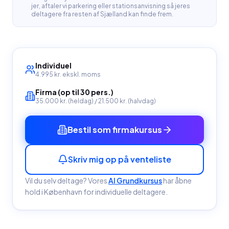
jer, aftaler vi parkering eller stationsanvisning så jeres
deltagere fra resten af Sjælland kan finde frem.
Individuel
4.995 kr.
ekskl. moms
Firma (op til 30 pers.)
35.000 kr. (heldag) / 21.500 kr. (halvdag)
Bestil som firmakursus
Skriv mig op på venteliste
Vil du selv deltage? Vores
AI Grundkursus
har åbne
hold
i København
for individuelle deltagere.