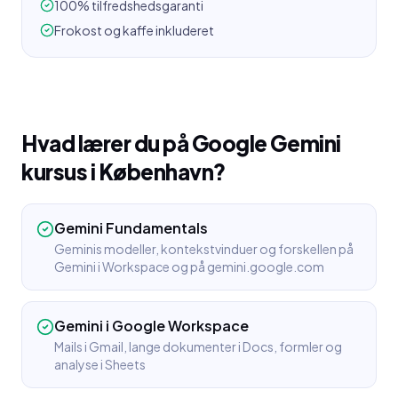
100% tilfredshedsgaranti
Frokost og kaffe inkluderet
Hvad lærer du på
Google Gemini
kursus
i
København
?
Gemini Fundamentals
Geminis modeller, kontekstvinduer og forskellen på
Gemini i Workspace og på gemini.google.com
Gemini i Google Workspace
Mails i Gmail, lange dokumenter i Docs, formler og
analyse i Sheets