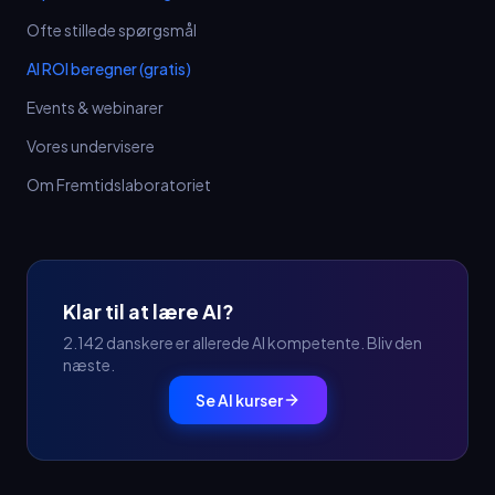
Ofte stillede spørgsmål
AI ROI beregner (gratis)
Events & webinarer
Vores undervisere
Om Fremtidslaboratoriet
Klar til at lære AI?
2.142 danskere er allerede AI kompetente. Bliv den
næste.
Se AI kurser