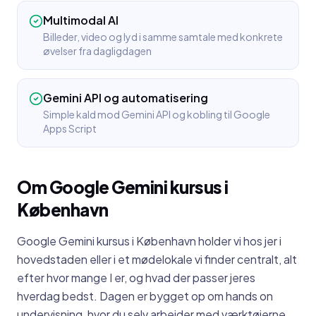
Multimodal AI
Billeder, video og lyd i samme samtale med konkrete
øvelser fra dagligdagen
Gemini API og automatisering
Simple kald mod Gemini API og kobling til Google
Apps Script
Om
Google Gemini kursus
i
København
Google Gemini kursus i København holder vi hos jer i
hovedstaden eller i et mødelokale vi finder centralt, alt
efter hvor mange I er, og hvad der passer jeres
hverdag bedst. Dagen er bygget op om hands on
undervisning, hvor du selv arbejder med værktøjerne