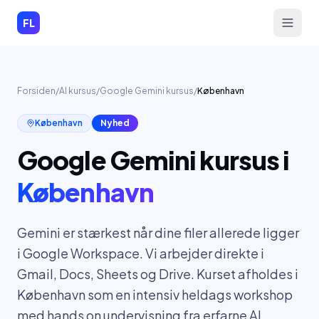
Spring til indhold
FL
Forsiden
/
AI kursus
/
Google Gemini kursus
/
København
København
Nyhed
Google Gemini kursus
i
København
Gemini er stærkest når dine filer allerede ligger
i Google Workspace. Vi arbejder direkte i
Gmail, Docs, Sheets og Drive. Kurset afholdes i
København som en intensiv heldags workshop
med hands on undervisning fra erfarne AI