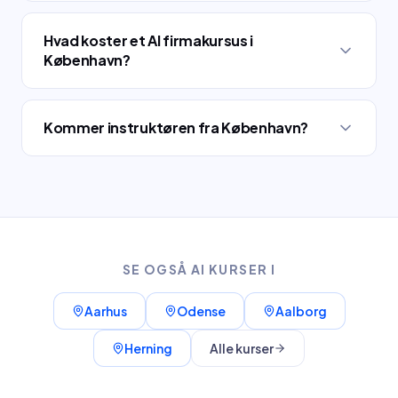
Hvad koster et AI firmakursus i
København?
Kommer instruktøren fra København?
SE OGSÅ AI KURSER I
Aarhus
Odense
Aalborg
Herning
Alle kurser