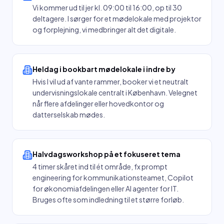
Vi kommer ud til jer kl. 09:00 til 16:00, op til 30
deltagere. I sørger for et mødelokale med projektor
og forplejning, vi medbringer alt det digitale.
Heldag i bookbart mødelokale i indre by
Hvis I vil ud af vante rammer, booker vi et neutralt
undervisningslokale centralt i København. Velegnet
når flere afdelinger eller hovedkontor og
datterselskab mødes.
Halvdagsworkshop på et fokuseret tema
4 timer skåret ind til ét område, fx prompt
engineering for kommunikationsteamet, Copilot
for økonomiafdelingen eller AI agenter for IT.
Bruges ofte som indledning til et større forløb.