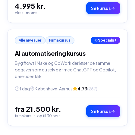
4.995 kr.
Se kursus
ekskl. moms
Alle niveauer
Firmakursus
Specialist
AI automatisering kursus
Byg flows i Make og CoWork der løser de samme
opgaver som du selv gør med ChatGPT og Copilot,
bare uden klik.
1 dag
København, Aarhus
4.73
(
267
)
fra 21.500 kr.
Se kursus
firmakursus, op til 30 pers.