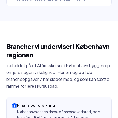
Brancher vi underviser i
København
regionen
Indholdet på et AI firmakursus i
København
bygges op
om jeres egen virkelighed. Her er nogle af de
brancheopgaver vi har siddet med, og som kan sætte
ramme for jeres kursusdag.
Finans og forsikring
København er den danske finanshovedstad, og vi
har afholdt AI firmakurser hos både større