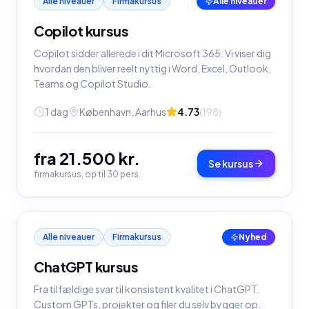
Alle niveauer
Firmakursus
Alle niveauer
Copilot kursus
Copilot sidder allerede i dit Microsoft 365. Vi viser dig
hvordan den bliver reelt nyttig i Word, Excel, Outlook,
Teams og Copilot Studio.
1 dag
København, Aarhus
4.73
(
198
)
fra 21.500 kr.
Se kursus
firmakursus, op til 30 pers.
Alle niveauer
Firmakursus
Nyhed
ChatGPT kursus
Fra tilfældige svar til konsistent kvalitet i ChatGPT.
Custom GPTs, projekter og filer du selv bygger op.