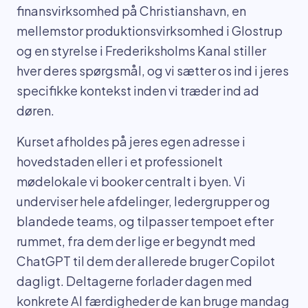
finansvirksomhed på Christianshavn, en
mellemstor produktionsvirksomhed i Glostrup
og en styrelse i Frederiksholms Kanal stiller
hver deres spørgsmål, og vi sætter os ind i jeres
specifikke kontekst inden vi træder ind ad
døren.
Kurset afholdes på jeres egen adresse i
hovedstaden eller i et professionelt
mødelokale vi booker centralt i byen. Vi
underviser hele afdelinger, ledergrupper og
blandede teams, og tilpasser tempoet efter
rummet, fra dem der lige er begyndt med
ChatGPT til dem der allerede bruger Copilot
dagligt. Deltagerne forlader dagen med
konkrete AI færdigheder de kan bruge mandag