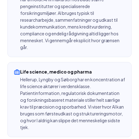
pengeinstitutter og specialiserede
forsikringsmiljøer. AI bruges typisk til
researcharbejde, sammenfatninger og udkast til
kundekommunikation, mens kreditvurdering,
compliance og endelig rådgivning altid ligger hos
mennesket. Vi gennemgår eksplicit hvor grænsen
går.
Life science, medico og pharma
Hellerup, Lyngby og Søborg har en koncentration af
life science aktører i verdensklasse.
Patientinformation, regulatorisk dokumentation
og forskningsbaseret materiale stiller helt særlige
krav til præcision og sporbarhed. Vi viser hvor AI kan
bruges som førsteudkast og struktureringsmotor,
og hvor I aldrig kan slippe det menneskelige sidste
tjek.