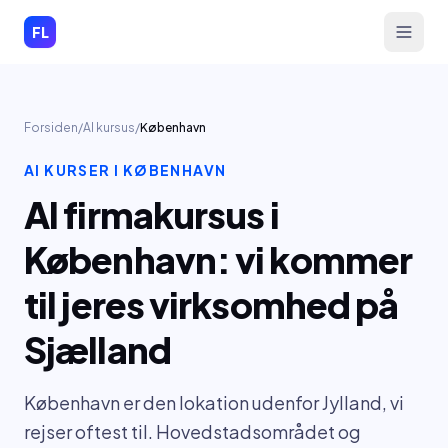
Spring til indhold
FL
Forsiden
/
AI kursus
/
København
AI KURSER I
KØBENHAVN
AI firmakursus i
København: vi kommer
til jeres virksomhed på
Sjælland
København er den lokation udenfor Jylland, vi
rejser oftest til. Hovedstadsområdet og