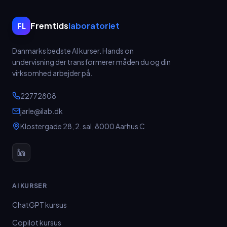
Fremtids
laboratoriet
FL
Danmarks bedste AI kurser.
Hands on
undervisning der transformerer måden du og din
virksomhed arbejder på.
22772808
jarle@ilab.dk
Klostergade 28, 2. sal
,
8000
Aarhus C
AI KURSER
ChatGPT kursus
Copilot kursus