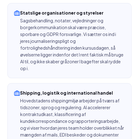
Statslige organisationer og styrelser
Sagsbehandling, notater, vejledninger og
borgerkommunikation skal være præcise,
sporbare og GDPR forsvarlige. Vi sætter os ind i
jeres journaliseringspligt og
fortrolighedshåndtering inden kursusdagen, så
øvelserne ligger indenfor det I rent faktisk må bruge
AI til, og ikke skaber gråzoner I bagefter skal rydde
op i.
Shipping, logistik og international handel
Hovedstadens shippingmiljø arbejder på tværs af
tidszoner, sprog og regulering. AI accelererer
kontraktudkast, klassificering af
kundekorrespondance og rapporteringsarbejde,
og vi viser hvordan jeres team holder overblikket når
mængden af mails, EDI beskeder og dokumenter