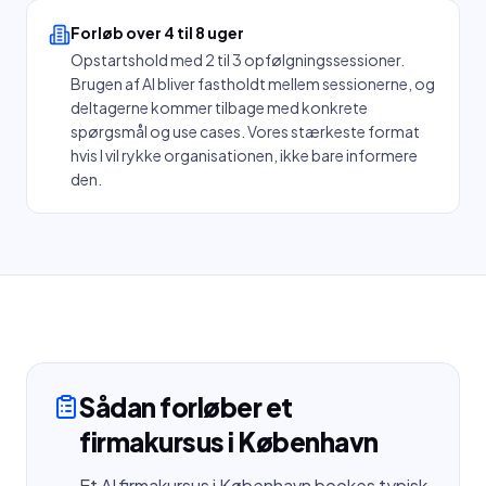
Forløb over 4 til 8 uger
Opstartshold med 2 til 3 opfølgningssessioner.
Brugen af AI bliver fastholdt mellem sessionerne, og
deltagerne kommer tilbage med konkrete
spørgsmål og use cases. Vores stærkeste format
hvis I vil rykke organisationen, ikke bare informere
den.
Sådan forløber et
firmakursus i
København
Et AI firmakursus i København bookes typisk