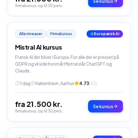
Se kursus
firmakursus, op til 30 pers.
Alle niveauer
Firmakursus
Europæisk AI
Mistral AI kursus
Fransk AI der bliver i Europa. For alle der er presset på
GDPR og vil vide hvornår Mistral slår ChatGPT og
Claude.
1 dag
København, Aarhus
4.73
(
43
)
fra 21.500 kr.
Se kursus
firmakursus, op til 30 pers.