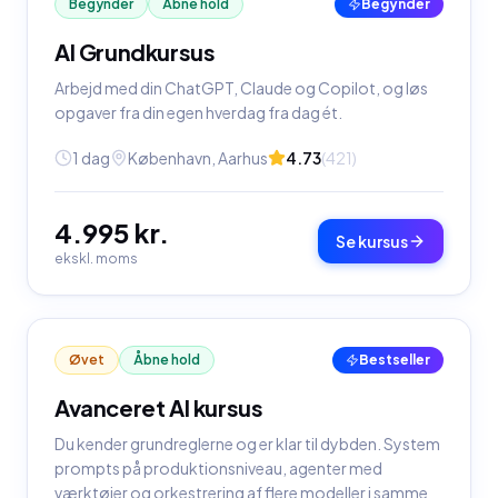
Begynder
Åbne hold
Begynder
AI Grundkursus
Arbejd med din ChatGPT, Claude og Copilot, og løs
opgaver fra din egen hverdag fra dag ét.
1 dag
København, Aarhus
4.73
(
421
)
4.995 kr.
Se kursus
ekskl. moms
Øvet
Åbne hold
Bestseller
Avanceret AI kursus
Du kender grundreglerne og er klar til dybden. System
prompts på produktionsniveau, agenter med
værktøjer og orkestrering af flere modeller i samme