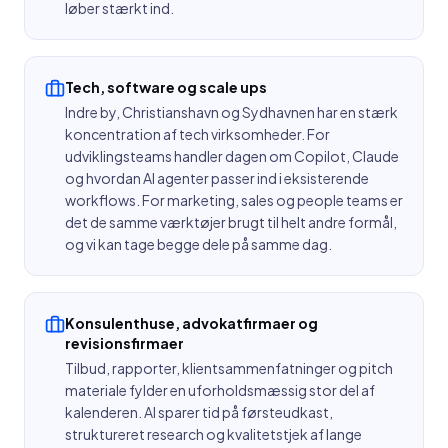
løber stærkt ind.
Tech, software og scale ups
Indre by, Christianshavn og Sydhavnen har en stærk
koncentration af tech virksomheder. For
udviklingsteams handler dagen om Copilot, Claude
og hvordan AI agenter passer ind i eksisterende
workflows. For marketing, sales og people teams er
det de samme værktøjer brugt til helt andre formål,
og vi kan tage begge dele på samme dag.
Konsulenthuse, advokatfirmaer og
revisionsfirmaer
Tilbud, rapporter, klientsammenfatninger og pitch
materiale fylder en uforholdsmæssig stor del af
kalenderen. AI sparer tid på førsteudkast,
struktureret research og kvalitetstjek af lange