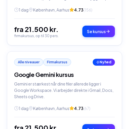
1 dag
København, Aarhus
4.73
(
156
)
fra 21.500 kr.
Se kursus
firmakursus, op til 30 pers.
Alle niveauer
Firmakursus
Nyhed
Google Gemini kursus
Gemini er stærkest når dine filer allerede ligger i
Google Workspace. Vi arbejder direkte i Gmail, Docs,
Sheets og Drive.
1 dag
København, Aarhus
4.73
(
67
)
fra 21.500 kr.