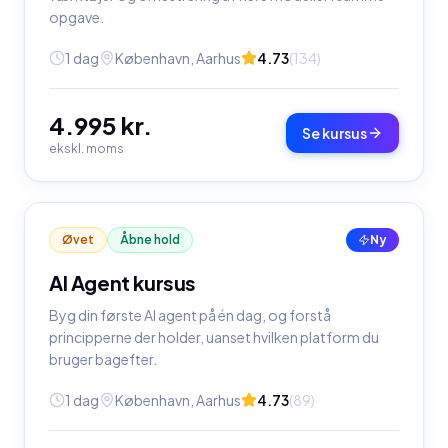
opgave.
1 dag
København, Aarhus
4.73
(
134
)
4.995 kr.
Se kursus
ekskl. moms
Øvet
Åbne hold
Ny
AI Agent kursus
Byg din første AI agent på én dag, og forstå
principperne der holder, uanset hvilken platform du
bruger bagefter.
1 dag
København, Aarhus
4.73
(
89
)