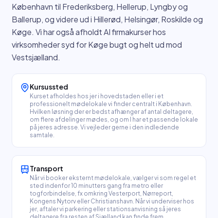
København til Frederiksberg, Hellerup, Lyngby og
Ballerup, og videre ud i Hillerød, Helsingør, Roskilde og
Køge. Vi har også afholdt AI firmakurser hos
virksomheder syd for Køge bugt og helt ud mod
Vestsjælland.
Kursussted
Kurset afholdes hos jer i hovedstaden eller i et
professionelt mødelokale vi finder centralt i København.
Hvilken løsning der er bedst afhænger af antal deltagere,
om flere afdelinger mødes, og om I har et passende lokale
på jeres adresse. Vi vejleder gerne i den indledende
samtale.
Transport
Når vi booker eksternt mødelokale, vælger vi som regel et
sted indenfor 10 minutters gang fra metro eller
togforbindelse, fx omkring Vesterport, Nørreport,
Kongens Nytorv eller Christianshavn. Når vi underviser hos
jer, aftaler vi parkering eller stationsanvisning så jeres
deltagere fra resten af Sjælland kan finde frem.