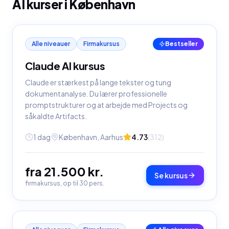
AI kurser i
København
Alle niveauer
Firmakursus
Bestseller
Claude AI kursus
Claude er stærkest på lange tekster og tung
dokumentanalyse. Du lærer professionelle
promptstrukturer og at arbejde med Projects og
såkaldte Artifacts.
1 dag
København, Aarhus
4.73
(
312
)
fra 21.500 kr.
Se kursus
firmakursus, op til 30 pers.