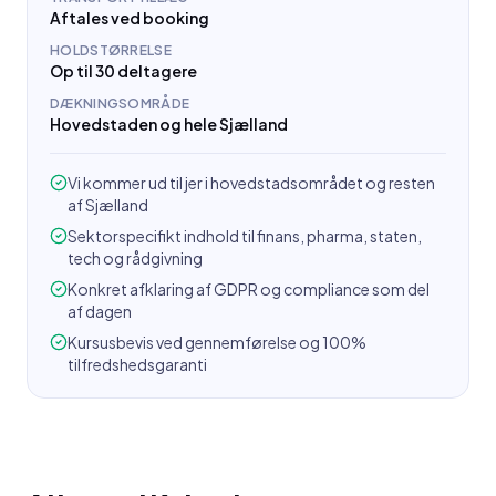
Aftales ved booking
HOLDSTØRRELSE
Op til 30 deltagere
DÆKNINGSOMRÅDE
Hovedstaden og hele Sjælland
Vi kommer ud til jer i hovedstadsområdet og resten
af Sjælland
Sektorspecifikt indhold til finans, pharma, staten,
tech og rådgivning
Konkret afklaring af GDPR og compliance som del
af dagen
Kursusbevis ved gennemførelse og 100%
tilfredshedsgaranti