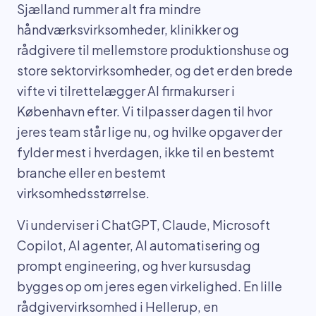
Sjælland rummer alt fra mindre
håndværksvirksomheder, klinikker og
rådgivere til mellemstore produktionshuse og
store sektorvirksomheder, og det er den brede
vifte vi tilrettelægger AI firmakurser i
København efter. Vi tilpasser dagen til hvor
jeres team står lige nu, og hvilke opgaver der
fylder mest i hverdagen, ikke til en bestemt
branche eller en bestemt
virksomhedsstørrelse.
Vi underviser i ChatGPT, Claude, Microsoft
Copilot, AI agenter, AI automatisering og
prompt engineering, og hver kursusdag
bygges op om jeres egen virkelighed. En lille
rådgivervirksomhed i Hellerup, en