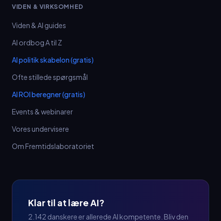
VIDEN & VIRKSOMHED
Viden & AI guides
AI ordbog A til Z
AI politik skabelon (gratis)
Ofte stillede spørgsmål
AI ROI beregner (gratis)
Events & webinarer
Vores undervisere
Om Fremtidslaboratoriet
Klar til at lære AI?
2.142 danskere er allerede AI kompetente. Bliv den