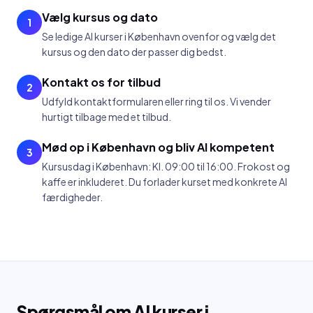
Vælg kursus og dato
1
Se ledige AI kurser i København ovenfor og vælg det
kursus og den dato der passer dig bedst.
Kontakt os for tilbud
2
Udfyld kontaktformularen eller ring til os. Vi vender
hurtigt tilbage med et tilbud.
Mød op i København og bliv AI kompetent
3
Kursusdag i København: Kl. 09:00 til 16:00. Frokost og
kaffe er inkluderet. Du forlader kurset med konkrete AI
færdigheder.
Spørgsmål om AI kurser i