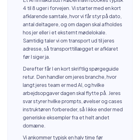
4 til 8 uger i forvejen. Vi starter med en kort
afklarende samtale, hvor vi får styr på dato,
antal deltagere, og om dagen skal afholdes
hos jer eller i et eksternt mødelokale.
Samtidig taler vi om transport ud til jeres
adresse, så transporttillægget er afklaret
før I siger ja.
Derefter får I en kort skriftlig spørgeguide
retur. Den handler om jeres branche, hvor
langt jeres team er med AI, og hvilke
arbejdsopgaver dagen skal flytte på. Jeres
svar styrer hvilke prompts, øvelser og cases
instruktøren forbereder, så I ikke ender med
generiske eksempler fra et helt andet
domæne.
Vi ankommer typisk en halv time før