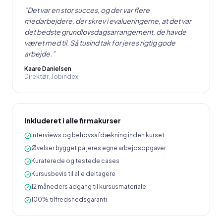
“
Det var en stor succes, og der var flere
medarbejdere, der skrev i evalueringerne, at det var
det bedste grundlovsdagsarrangement, de havde
været med til. Så tusind tak for jeres rigtig gode
arbejde.
”
Kaare Danielsen
Direktør
,
Jobindex
Inkluderet i alle firmakurser
Interviews og behovsafdækning inden kurset
Øvelser bygget på jeres egne arbejdsopgaver
Kuraterede og testede cases
Kursusbevis til alle deltagere
12 måneders adgang til kursusmateriale
100% tilfredshedsgaranti