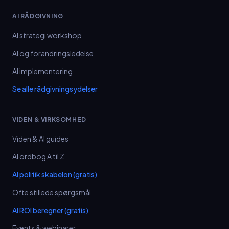
AI RÅDGIVNING
AI strategi workshop
AI og forandringsledelse
AI implementering
Se alle rådgivningsydelser
VIDEN & VIRKSOMHED
Viden & AI guides
AI ordbog A til Z
AI politik skabelon (gratis)
Ofte stillede spørgsmål
AI ROI beregner (gratis)
Events & webinarer