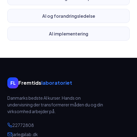
AI og forandringsledelse
AI implementering
Fremtids
laboratoriet
FL
Danmarks bedste AI kurser.
Hands on
undervisning der transformerer måden du og din
virksomhed arbejder på.
22772808
jarle@ilab.dk