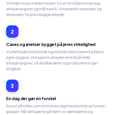
Vi holder et par møder med jer for at forstå jeres hverdag,
arbejdsopgaver og mål med AI. Vi indsamler materialer og
eksempler fra jeres daglige arbejde.
2
Cases og øvelser bygget på jeres virkelighed
Vi udarbejder kuraterede og testede cases baseret på jeres
egne opgaver. Deltagerne arbejder med AI på reelle
arbejdsopgaver, så de både lærer og producerer noget
brugbart.
3
En dag der gør en forskel
Kurset afholdes som en intensiv dag med workshopformat i
grupper. Når deltagerne går hjem, er værktøjerne og