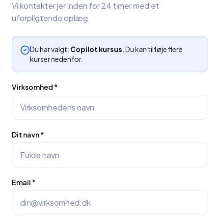
Vi kontakter jer inden for 24 timer med et
uforpligtende oplæg.
Du har valgt:
Copilot kursus
. Du kan tilføje flere
kurser nedenfor.
Virksomhed *
Dit navn *
Email *