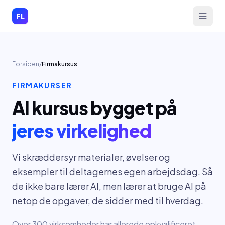
Spring til indhold
FL
Forsiden
/
Firmakursus
FIRMAKURSER
AI kursus bygget på
jeres virkelighed
Vi skræddersyr materialer, øvelser og
eksempler til deltagernes egen arbejdsdag. Så
de ikke bare lærer AI, men lærer at bruge AI på
netop de opgaver, de sidder med til hverdag.
Over 300 virksomheder har allerede opkvalificeret