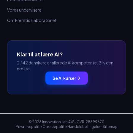
Vores undervisere
Om Fremtidslaboratoriet
Klar til at lære AI?
2.142 danskere er allerede AI kompetente. Bliv den
næste.
Se AI kurser
©
2026
Innovation Lab A/S · CVR: 28699670
Privatlivspolitik
Cookiepolitik
Handelsbetingelser
Sitemap