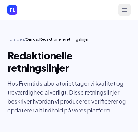
Spring til indhold
FL
Forsiden
/
Om os
/
Redaktionelle retningslinjer
Redaktionelle
retningslinjer
Hos Fremtidslaboratoriet tager vi kvalitet og
troværdighed alvorligt. Disse retningslinjer
beskriver hvordan vi producerer, verificerer og
opdaterer alt indhold på vores platform.