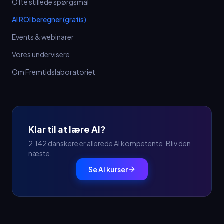
Ofte stillede spørgsmål
AI ROI beregner (gratis)
Events & webinarer
Vores undervisere
Om Fremtidslaboratoriet
Klar til at lære AI?
2.142 danskere er allerede AI kompetente. Bliv den
næste.
Se AI kurser