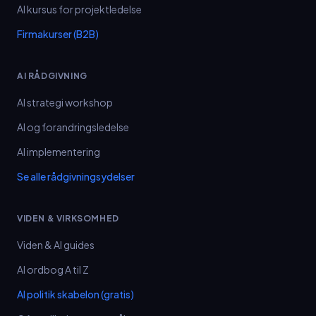
AI kursus for projektledelse
Firmakurser (B2B)
AI RÅDGIVNING
AI strategi workshop
AI og forandringsledelse
AI implementering
Se alle rådgivningsydelser
VIDEN & VIRKSOMHED
Viden & AI guides
AI ordbog A til Z
AI politik skabelon (gratis)