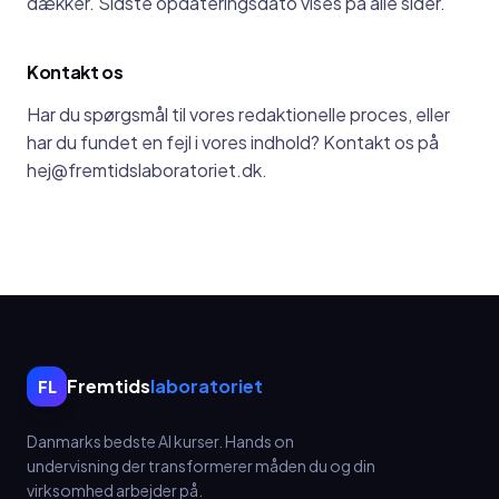
dækker. Sidste opdateringsdato vises på alle sider.
Kontakt os
Har du spørgsmål til vores redaktionelle proces, eller
har du fundet en fejl i vores indhold? Kontakt os på
hej@fremtidslaboratoriet.dk.
Fremtids
laboratoriet
FL
Danmarks bedste AI kurser.
Hands on
undervisning der transformerer måden du og din
virksomhed arbejder på.