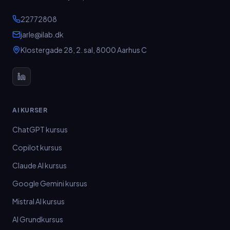
22772808
jarle@ilab.dk
Klostergade 28, 2. sal
,
8000
Aarhus C
AI KURSER
ChatGPT kursus
Copilot kursus
Claude AI kursus
Google Gemini kursus
Mistral AI kursus
AI Grundkursus