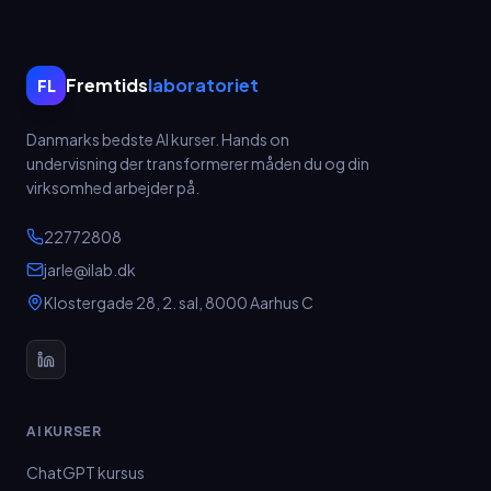
Fremtids
laboratoriet
FL
Danmarks bedste AI kurser.
Hands on
undervisning der transformerer måden du og din
virksomhed arbejder på.
22772808
jarle@ilab.dk
Klostergade 28, 2. sal
,
8000
Aarhus C
AI KURSER
ChatGPT kursus