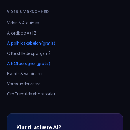
VIDEN & VIRKSOMHED
Viden & AI guides
AI ordbog A til Z
AI politik skabelon (gratis)
Ofte stillede spørgsmål
AI ROI beregner (gratis)
Events & webinarer
Vores undervisere
Om Fremtidslaboratoriet
Klar til at lære AI?