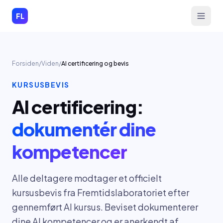
Spring til indhold
FL
Forsiden
/
Viden
/
AI certificering og bevis
KURSUSBEVIS
AI certificering:
dokumentér dine
kompetencer
Alle deltagere modtager et officielt
kursusbevis fra Fremtidslaboratoriet efter
gennemført AI kursus. Beviset dokumenterer
dine AI kompetencer og er anerkendt af