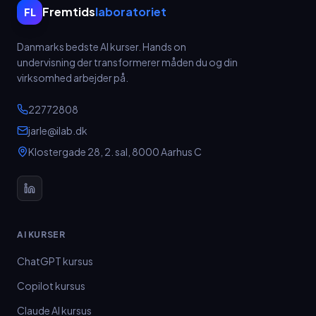
Fremtids
laboratoriet
FL
Danmarks bedste AI kurser.
Hands on
undervisning der transformerer måden du og din
virksomhed arbejder på.
22772808
jarle@ilab.dk
Klostergade 28, 2. sal
,
8000
Aarhus C
AI KURSER
ChatGPT kursus
Copilot kursus
Claude AI kursus