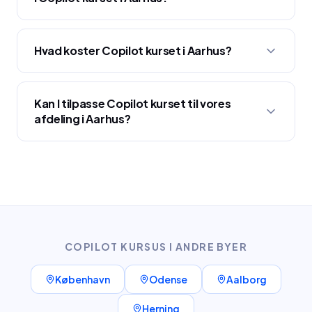
Hvad koster Copilot kurset i Aarhus?
Kan I tilpasse Copilot kurset til vores
afdeling i Aarhus?
COPILOT KURSUS
I ANDRE BYER
København
Odense
Aalborg
Herning