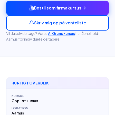
Bestil som firmakursus
Skriv mig op på venteliste
Vil du selv deltage? Vores
AI Grundkursus
har åbne hold
i
Aarhus
for individuelle deltagere.
HURTIGT OVERBLIK
KURSUS
Copilot kursus
LOKATION
Aarhus