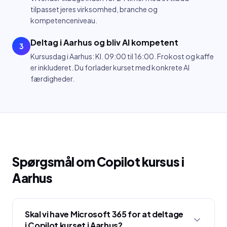
tilpasset jeres virksomhed, branche og
kompetenceniveau.
Deltag i Aarhus og bliv AI kompetent
3
Kursusdag i Aarhus: Kl. 09:00 til 16:00. Frokost og kaffe
er inkluderet. Du forlader kurset med konkrete AI
færdigheder.
Spørgsmål om
Copilot kursus
i
Aarhus
Skal vi have Microsoft 365 for at deltage
i Copilot kurset i Aarhus?