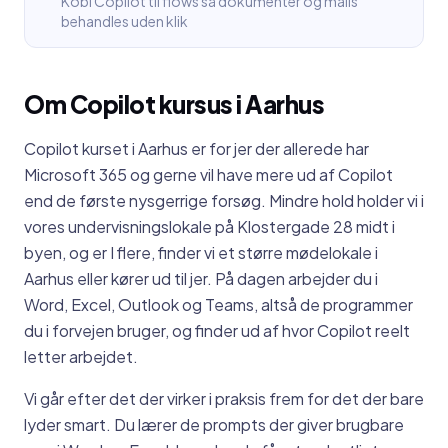
Kobl Copilot til flows så dokumenter og mails
behandles uden klik
Om
Copilot kursus
i
Aarhus
Copilot kurset i Aarhus er for jer der allerede har
Microsoft 365 og gerne vil have mere ud af Copilot
end de første nysgerrige forsøg. Mindre hold holder vi i
vores undervisningslokale på Klostergade 28 midt i
byen, og er I flere, finder vi et større mødelokale i
Aarhus eller kører ud til jer. På dagen arbejder du i
Word, Excel, Outlook og Teams, altså de programmer
du i forvejen bruger, og finder ud af hvor Copilot reelt
letter arbejdet.
Vi går efter det der virker i praksis frem for det der bare
lyder smart. Du lærer de prompts der giver brugbare