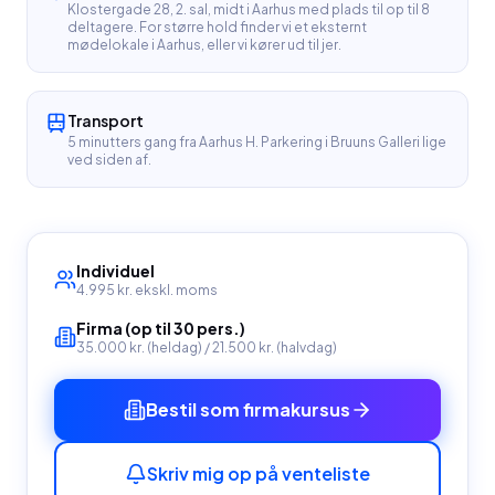
Klostergade 28, 2. sal, midt i Aarhus med plads til op til 8
deltagere. For større hold finder vi et eksternt
mødelokale i Aarhus, eller vi kører ud til jer.
Transport
5 minutters gang fra Aarhus H. Parkering i Bruuns Galleri lige
ved siden af.
Individuel
4.995 kr.
ekskl. moms
Firma (op til 30 pers.)
35.000 kr. (heldag) / 21.500 kr. (halvdag)
Bestil som firmakursus
Skriv mig op på venteliste