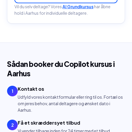
Vil du selv deltage? Vores
AI Grundkursus
har åbne
hold
i Aarhus
for individuelle deltagere.
Sådan booker du
Copilot kursus
i
Aarhus
Kontakt os
1
Udfyld vores kontaktformular eller ring til os. Fortæl os
om jeres behov, antal deltagere og ønsket dato i
Aarhus.
Få et skræddersyet tilbud
2
Vi vender tilbage inden for 24 timer med et tilbud