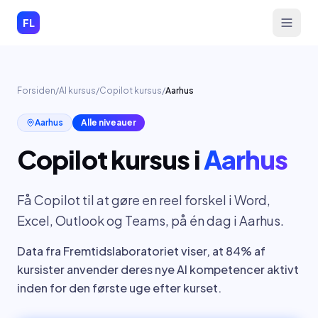
Spring til indhold
FL
Forsiden
/
AI kursus
/
Copilot kursus
/
Aarhus
Aarhus
Alle niveauer
Copilot kursus
i
Aarhus
Få Copilot til at gøre en reel forskel i Word,
Excel, Outlook og Teams, på én dag i Aarhus.
Data fra Fremtidslaboratoriet viser, at 84% af
kursister anvender deres nye AI kompetencer aktivt
inden for den første uge efter kurset.