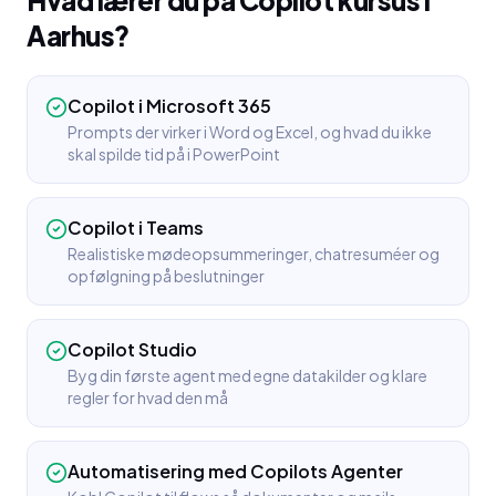
Hvad lærer du på
Copilot kursus
i
Aarhus
?
Copilot i Microsoft 365
Prompts der virker i Word og Excel, og hvad du ikke
skal spilde tid på i PowerPoint
Copilot i Teams
Realistiske mødeopsummeringer, chatresuméer og
opfølgning på beslutninger
Copilot Studio
Byg din første agent med egne datakilder og klare
regler for hvad den må
Automatisering med Copilots Agenter