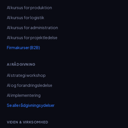
AI kursus for produktion
AI kursus for logistik
AI kursus for administration
AI kursus for projektledelse
Firmakurser (B2B)
AI RÅDGIVNING
AI strategi workshop
AI og forandringsledelse
AI implementering
Se alle rådgivningsydelser
VIDEN & VIRKSOMHED