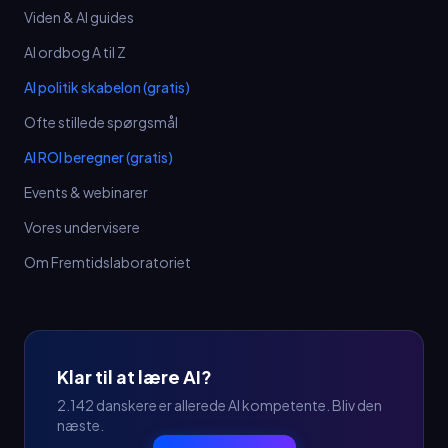
Viden & AI guides
AI ordbog A til Z
AI politik skabelon (gratis)
Ofte stillede spørgsmål
AI ROI beregner (gratis)
Events & webinarer
Vores undervisere
Om Fremtidslaboratoriet
Klar til at lære AI?
2.142 danskere er allerede AI kompetente. Bliv den
næste.