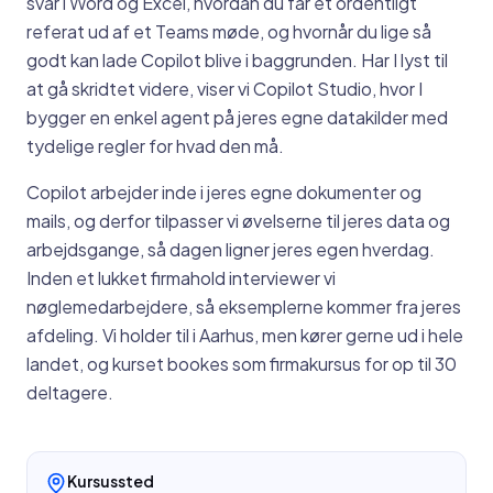
svar i Word og Excel, hvordan du får et ordentligt
referat ud af et Teams møde, og hvornår du lige så
godt kan lade Copilot blive i baggrunden. Har I lyst til
at gå skridtet videre, viser vi Copilot Studio, hvor I
bygger en enkel agent på jeres egne datakilder med
tydelige regler for hvad den må.
Copilot arbejder inde i jeres egne dokumenter og
mails, og derfor tilpasser vi øvelserne til jeres data og
arbejdsgange, så dagen ligner jeres egen hverdag.
Inden et lukket firmahold interviewer vi
nøglemedarbejdere, så eksemplerne kommer fra jeres
afdeling. Vi holder til i Aarhus, men kører gerne ud i hele
landet, og kurset bookes som firmakursus for op til 30
deltagere.
Kursussted